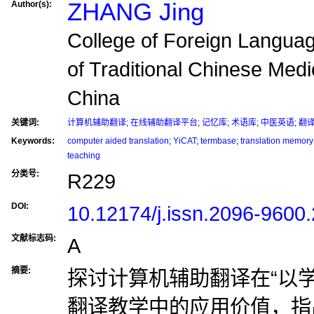
ZHANG Jing
Author(s):
College of Foreign Langua
of Traditional Chinese Medi
China
关键词:
计算机辅助翻译
;
在线辅助翻译平台
;
记忆库
;
术语库
;
中医英语
;
翻
Keywords:
computer aided translation
;
YiCAT
;
termbase
;
translation memory
teaching
分类号:
R229
DOI:
10.12174/j.issn.2096-9600
文献标志码:
A
摘要:
探讨计算机辅助翻译在“以
翻译教学中的应用价值，指