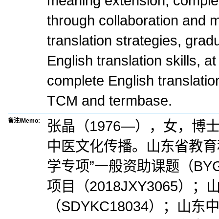
meaning extension, complet
through collaboration and m
translation strategies, gra
English translation skills, 
complete English translati
TCM and termbase.
备注/Memo:
张晶（1976—），女，
中医文化传播。山东省教育科
学专项”一般资助课题（BYG
项目（2018JXY3065
（SDYKC18034）；山