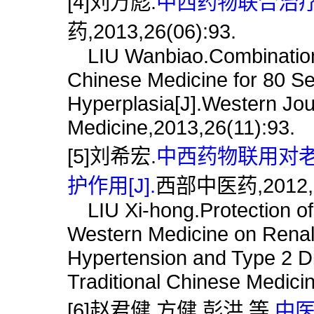
[4]刘万彪.
中西药物联合治疗老
药,2013,26(06):93.
LIU Wanbiao.Combination o
Chinese Medicine for 80 Sen
Hyperplasia[J].Western Jour
Medicine,2013,26(11):93.
[5]刘希宏.
中西药物联用对
护作用[J].
西部中医药,2012,25
LIU Xi-hong.Protection of 
Western Medicine on Renal 
Hypertension and Type 2 Di
Traditional Chinese Medici
[6]赵君健,方健,彭洪,等.
中