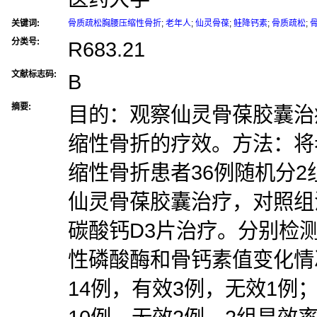
关键词:
骨质疏松胸腰压缩性骨折
;
老年人
;
仙灵骨葆
;
鲑降钙素
;
骨质疏松
;
分类号:
R683.21
文献标志码:
B
摘要:
目的：观察仙灵骨葆胶囊治
缩性骨折的疗效。方法：将
缩性骨折患者36例随机分2
仙灵骨葆胶囊治疗，对照组
碳酸钙D3片治疗。分别检
性磷酸酶和骨钙素值变化情
14例，有效3例，无效1例