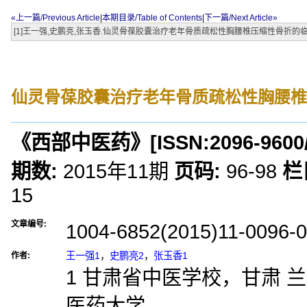
«上一篇/Previous Article
|
本期目录/Table of Contents
|
下一篇/Next Article»
[1]王一强,史鹏亮,张玉香.仙灵骨葆胶囊治疗老年骨质疏松性胸腰椎压缩性骨折的临床观察[J]
仙灵骨葆胶囊治疗老年骨质疏松性胸腰椎
《西部中医药》
[ISSN:
2096-9600
期数:
2015年11期
页码:
96-98
栏
15
文章编号:
1004-6852(2015)11-0096-
王一强1
，
史鹏亮2
，
张玉香1
作者:
1 甘肃省中医学校，甘肃 兰州 
医药大学