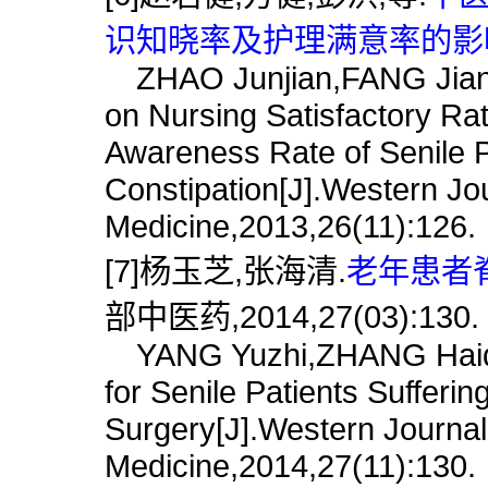
识知晓率及护理满意率的影响[
ZHAO Junjian,FANG Jian,
on Nursing Satisfactory Ra
Awareness Rate of Senile P
Constipation[J].Western Jou
Medicine,2013,26(11):126.
[7]杨玉芝,张海清.
老年患者脊
部中医药,2014,27(03):130.
YANG Yuzhi,ZHANG Haiqin
for Senile Patients Sufferin
Surgery[J].Western Journal 
Medicine,2014,27(11):130.