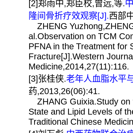
[2]郑雨中,郑臣校,曾远,等.
隆间骨折疗效观察[J].
西部中医
ZHENG Yuzhong,ZHENG C
al.Observation on TCM Co
PFNA in the Treatment for S
Fracture[J].Western Journal
Medicine,2014,27(11):116.
[3]张桂侠.
老年人血脂水平与
药,2013,26(06):41.
ZHANG Guixia.Study on the
State and Lipid Levels of th
Traditional Chinese Medici