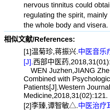
nervous tinnitus could obta
regulating the spirit, mainly
the whole body and visera.
相似文献/References:
[1]温菊珍,蒋振兴.
中医音乐
[J].
西部中医药,2018,31(01):
WEN Juzhen,JIANG Zhenxi
Combined with Psychologica
Patients[J].Western Journal
Medicine,2018,31(02):121.
[2]李臻,谭智敏△.
中医治疗耳