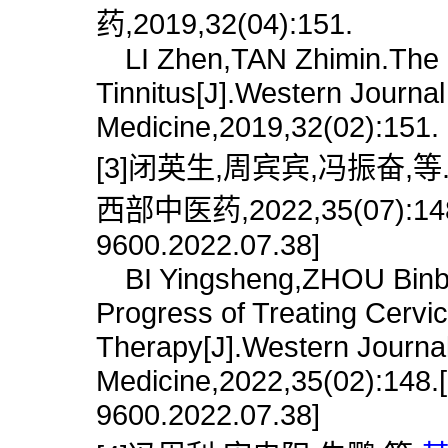
药,2019,32(04):151.
LI Zhen,TAN Zhimin.The Pr
Tinnitus[J].Western Journal
Medicine,2019,32(02):151.
[3]闭英生,周宾宾,冯振奋,等
西部中医药,2022,35(07):148.[d
9600.2022.07.38]
BI Yingsheng,ZHOU Binbi
Progress of Treating Cervi
Therapy[J].Western Journal
Medicine,2022,35(02):148.[
9600.2022.07.38]