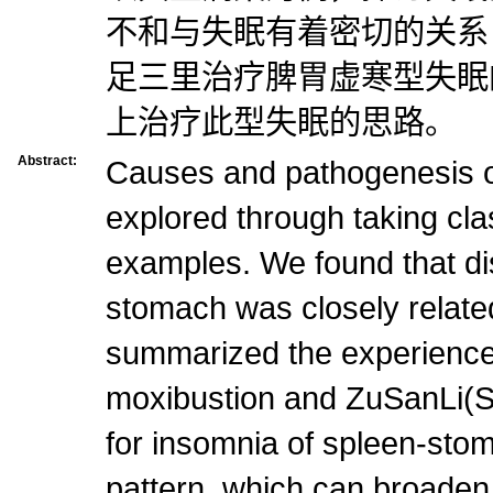
不和与失眠有着密切的关系
足三里治疗脾胃虚寒型失眠
上治疗此型失眠的思路。
Abstract:
Causes and pathogenesis o
explored through taking cl
examples. We found that d
stomach was closely relate
summarized the experience
moxibustion and ZuSanLi(ST
for insomnia of spleen-sto
pattern, which can broaden t