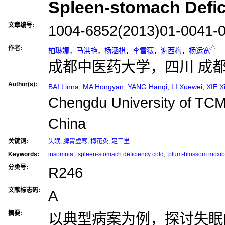
Spleen-stomach Defic
文章编号:
1004-6852(2013)01-0041-
作者:
△
柏琳娜
，
马洪艳
，
杨涵棋
，
李雪薇
，
谢西梅
，
杨运宽
成都中医药大学，四川 成都 6
Author(s):
BAI Linna
,
MA Hongyan
,
YANG Hanqi
,
LI Xuewei
,
XIE X
Chengdu University of TC
China
关键词:
失眠
;
脾胃虚寒
;
梅花灸
;
足三里
Keywords:
insomnia
;
spleen-stomach deficiency cold
;
plum-blossom moxib
分类号:
R246
文献标志码:
A
摘要:
以典型病案为例，探讨失眠